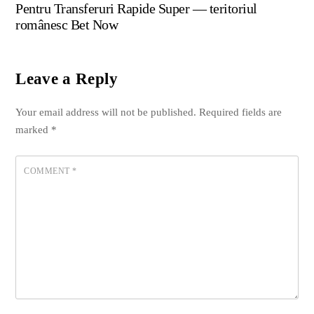
Pentru Transferuri Rapide Super — teritoriul
românesc Bet Now
Leave a Reply
Your email address will not be published.
Required fields are
marked
*
COMMENT
*