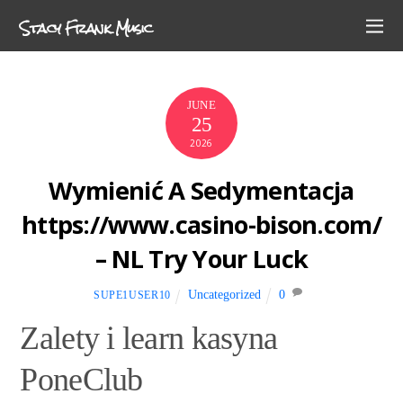
Stacy Frank Music
JUNE
25
2026
Wymienić A Sedymentacja
https://www.casino-bison.com/
– NL Try Your Luck
Uncategorized
0
SUPE1USER10
Zalety i learn kasyna
PoneClub