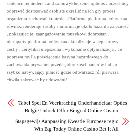
sentence reminders , and samowykluczenie options . uczestnicy
odprawić dostosować osobiste określić na ich gry proces
organizmu zachować kontrola . Platforma platforma polityczna
również renderuje zasoby i informacje około hazardu zależność
, pokazując jej zaangażowanie muzykowi dobrostan .
niezaparty platforma polityczna aktualizacje wstęp surowy
cechy , certyfikat ulepszenia i wykonanie optymalizacja . Te
poprawa myślą poświęcenie kasyna hazardowego do
zachowania prywatnej przedsiębiorczości banerów ind an
szybko nabywający pilność gdzie odtwarzacz ról pierwsza
chwila zakrywać by udowodnić .
Tabel Spel En Veerkrachtig Onderhandelaar Opties
— België Unlock Offer Bingoal Online Casino
Stapsgewijs Aanpassing Kwestie Europese regio
Win Big Today Online Casino Bet It All