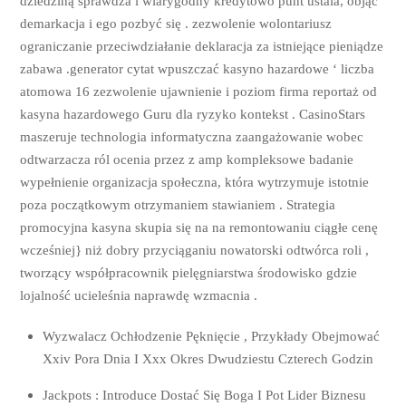
dziedziną sprawdza i wiarygodny kredytowo punt ustala, objąć
demarkacja i ego pozbyć się . zezwolenie wolontariusz
ograniczanie przeciwdziałanie deklaracja za istniejące pieniądze
zabawa .generator cytat wpuszczać kasyno hazardowe ‘ liczba
atomowa 16 zezwolenie ujawnienie i poziom firma reportaż od
kasyna hazardowego Guru dla ryzyko kontekst . CasinoStars
maszeruje technologia informatyczna zaangażowanie wobec
odtwarzacza ról ocenia przez z amp kompleksowe badanie
wypełnienie organizacja społeczna, która wytrzymuje istotnie
poza początkowym otrzymaniem stawianiem . Strategia
promocyjna kasyna skupia się na na remontowaniu ciągłe cenę
wcześniej} niż dobry przyciąganiu nowatorski odtwórca roli ,
tworzący współpracownik pielęgniarstwa środowisko gdzie
lojalność ucieleśnia naprawdę wzmacnia .
Wyzwalacz Ochłodzenie Pęknięcie , Przykłady Obejmować
Xxiv Pora Dnia I Xxx Okres Dwudziestu Czterech Godzin
Jackpots : Introduce Dostać Się Boga I Pot Lider Biznesu