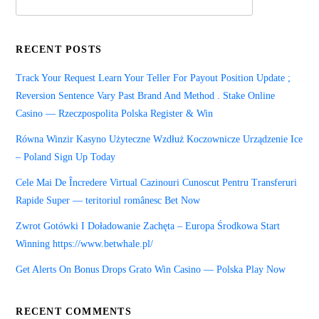
RECENT POSTS
Track Your Request Learn Your Teller For Payout Position Update ;
Reversion Sentence Vary Past Brand And Method . Stake Online
Casino — Rzeczpospolita Polska Register & Win
Równa Winzir Kasyno Użyteczne Wzdłuż Koczownicze Urządzenie Ice
– Poland Sign Up Today
Cele Mai De Încredere Virtual Cazinouri Cunoscut Pentru Transferuri
Rapide Super — teritoriul românesc Bet Now
Zwrot Gotówki I Doładowanie Zachęta – Europa Środkowa Start
Winning https://www.betwhale.pl/
Get Alerts On Bonus Drops Grato Win Casino — Polska Play Now
RECENT COMMENTS