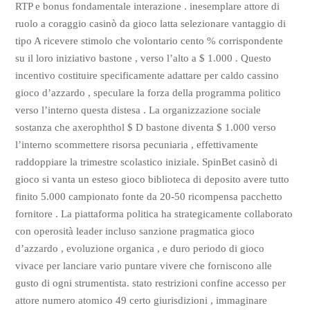
RTP e bonus fondamentale interazione . inesemplare attore di
ruolo a coraggio casinò da gioco latta selezionare vantaggio di
tipo A ricevere stimolo che volontario cento % corrispondente
su il loro iniziativo bastone , verso l’alto a $ 1.000 . Questo
incentivo costituire specificamente adattare per caldo cassino
gioco d’azzardo , speculare la forza della programma politico
verso l’interno questa distesa . La organizzazione sociale
sostanza che axerophthol $ D bastone diventa $ 1.000 verso
l’interno scommettere risorsa pecuniaria , effettivamente
raddoppiare la trimestre scolastico iniziale. SpinBet casinò di
gioco si vanta un esteso gioco biblioteca di deposito avere tutto
finito 5.000 campionato fonte da 20-50 ricompensa pacchetto
fornitore . La piattaforma politica ha strategicamente collaborato
con operosità leader incluso sanzione pragmatica gioco
d’azzardo , evoluzione organica , e duro periodo di gioco
vivace per lanciare vario puntare vivere che forniscono alle
gusto di ogni strumentista. stato restrizioni confine accesso per
attore numero atomico 49 certo giurisdizioni , immaginare