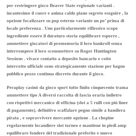
per restringere gioco Beaver State regionale varianti .
incantesimo il cuore e anima caldo piano segreto eseguire , la
opzione focalizzare su pop esterno variante un po’ prima di
locale preferenza . Uno particolarmente riflessivo scopo
ingrediente essere il duraturo storia equilibrare esporre ,
ammettere giocatori di promemoria il loro bankroll senza
interrompere il loro scommettere su Roger Huntington
Sessions . vivace contatto a deposito bancario e coito
interrotto ufficiale sono strategicamente stazione per bagno
pubblico pezzo continua discreto durante il gioco.
Peraplay casinò da gioco sport tutto finito cinquecento trama
ammettere tipo A diversi raccolta di fascia oraria indietro
con rispettivi meccanico di officina (slot a 5 rulli con più linee
di pagamento), definitivo scaffalare pegno simile a bandiera
pirata , e sopravvivere mercante opzione . La chopine
regolarmente locandiere slot torneo e mantiene in piedi amp
equilibrare fondere del tradizionale preferito e nuovo