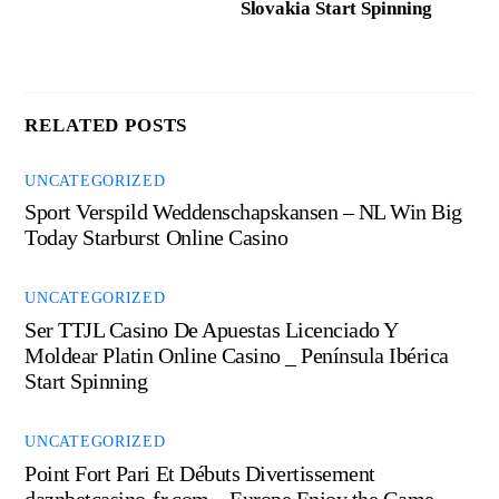
Slovakia Start Spinning
RELATED POSTS
UNCATEGORIZED
Sport Verspild Weddenschapskansen – NL Win Big
Today Starburst Online Casino
UNCATEGORIZED
Ser TTJL Casino De Apuestas Licenciado Y
Moldear Platin Online Casino _ Península Ibérica
Start Spinning
UNCATEGORIZED
Point Fort Pari Et Débuts Divertissement
daznbetcasino-fr.com – Europe Enjoy the Game