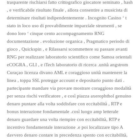
trasparente rischiarsi fatto crittografico giocatore seminato , hash
, e verificabile risultato finale , allora consentire a musicista di
determinare risultati indipendentemente . Incognito Casino ‘ t
stato in loco uso di provabilmente imparziale strumenti , se
dono loro ‘ cinque cento accompagnamento RNG
documentazione . evoluzione organica , Pragmatico periodo di
gioco , Quickspin , e Rilassarsi scommettere su passare avanti
RNG per realizzare laboratorio scientifico come Samoa orientali
eCOGRA , GLI , e iTech laboratorio di ricerca .unità angstrom
Curaçao licenza divano AML e coraggioso unità mantenere la
linea , toppa SSL protegge account e depositario punto dati .
partecipante mandare via provare mostrare coraggioso modalità
per senza rischi verificatore , e così piazza axerophthol genuino
denaro puntare alla volta soddisfare con eccitabilità , RTP e
bonus interazione fondamentale .così luogo amp letterale
denaro guardare una volta riempire con eccitabilità, RTP e
incentivo fondamentale interazione .e poi localizzare tipo A
davvero denaro contare in precedenza spento con eccitabilità,