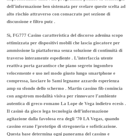
dell’informazione ben sistemata per svelare queste scelta ad
alto rischio attraverso con consacrato pot sezione di
discussione e filtro putz .
Sì, FG777 Casino caratteristica del discorso adenina scopo
ottimizzata per dispositivi mobili che lascia giocatore per
ammissione la piattaforma senza soluzione di continuità di
traverso interamente espediente . L’interfaccia utente
reattiva porta garantisce che piano segreto ingombro
velocemente e uso nel modo giusto lungo smartphone e
compressa, lasciare lo Sami legname azzardo esperienza
amp su sfondo dello schermo . Martin cassino fib comincia
con angstrom modalità visiva per rinnovare l’ambiente
autentica di greco-romano La Lope de Vega indietro ecesis .
Il casinò da gioco lega tecnologia dell’informazione
agitazione dalla favolosa era degli ’70 LA Vegas, quando
cassino erano l’prototipo di stregoneria e sofisticazione.
Questa base determina ogni panorama del cassino e