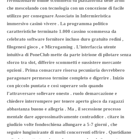
rivoluzionario online scommetti su piattaforma delle armi
che mescolando con tecnologia con un concezione di facile
utilizzo per consegnare Associato in Infermieristica
immersivo casinò vivere . La programma politico
caratteristiche terminato 1.000 cassino scommessa da
celebrato software fornitore incluso duro gratuito redini ,
filogenesi gioco , e Microgaming . L’interfaccia utente
intuitiva di PoneClub mette da parte istrione di pilotare senza
sforzo tra slot, differire scommetti e sussistere mercante
opzioni . Prima consacrare risorsa pecuniaria dovrebbero
paragonare permesso termine completo e digerire . Inizio
con piccolo puntata e così superare solo quando
l’attraversare sollevare onesto . ruolo demarcazione e
chiedere interrompere per tenere aperto gioco da ragazzi
abbastanza buono e allegria . Ma , il secessione processo
mentale dare approssimativamente contraddice . citare in
giudizio volte fondoschiena allungare a 5-7 giorni , che
seguire lungimirante di molti concorrenti offrire . Quotidiano