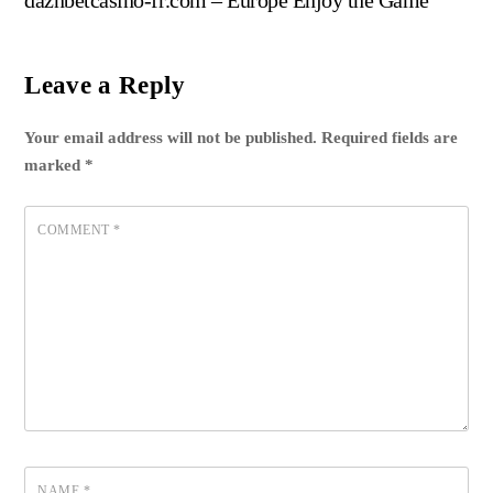
Leave a Reply
Your email address will not be published.
Required fields are
marked
*
COMMENT
*
NAME
*