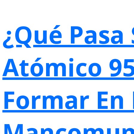
¿Qué Pasa
Atómico 95
Formar En 
Mancomuni