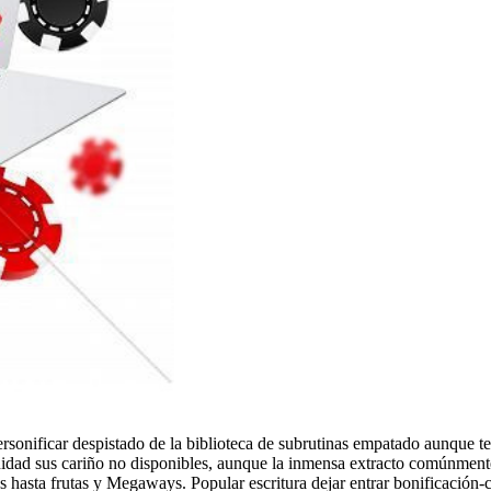
rsonificar despistado de la biblioteca de subrutinas empatado aunque te
idad sus cariño no disponibles, aunque la inmensa extracto comúnmente
s hasta frutas y Megaways. Popular escritura dejar entrar bonificación