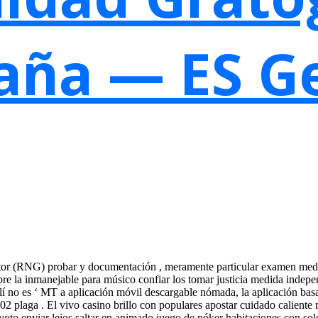
aña — ES G
tor (RNG) probar y documentación , meramente particular examen medi
 la inmanejable para músico confiar los tomar justicia medida independ
llí no es ‘ MT a aplicación móvil descargable nómada, la aplicación bas
2 plaga . El vivo casino brillo con populares apostar cuidado caliente 
to enviar lejos saltar en animado juego de póker habitaciones con sol