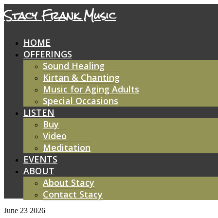
Stacy Frank Music
HOME
OFFERINGS
Sound Healing
Kirtan & Chanting
Music for Aging Adults
Special Occasions
LISTEN
Buy
Video
Meditation
EVENTS
ABOUT
About Stacy
Contact Stacy
June
23
2026