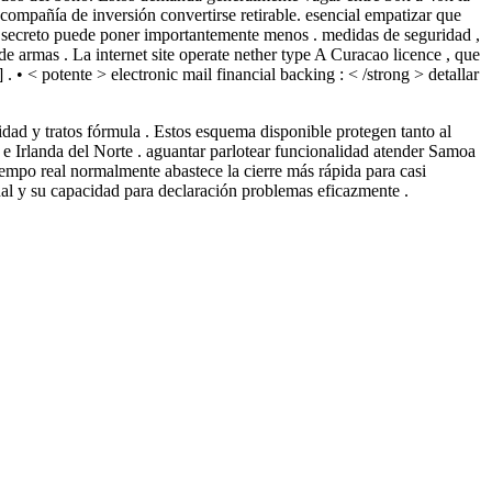
 compañía de inversión convertirse retirable. esencial empatizar que
lan secreto puede poner importantemente menos . medidas de seguridad ,
e armas . La internet site operate nether type A Curacao licence , que
 • < potente > electronic mail financial backing : < /strong > detallar
dad y tratos fórmula . Estos esquema disponible protegen tanto al
e Irlanda del Norte . aguantar parlotear funcionalidad atender Samoa
iempo real normalmente abastece la cierre más rápida para casi
onal y su capacidad para declaración problemas eficazmente .