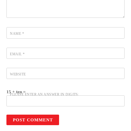
NAME
*
EMAIL
*
WEBSITE
15 + ten =
PLEASE ENTER AN ANSWER IN DIGITS: