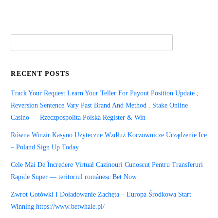
RECENT POSTS
Track Your Request Learn Your Teller For Payout Position Update ;
Reversion Sentence Vary Past Brand And Method . Stake Online
Casino — Rzeczpospolita Polska Register & Win
Równa Winzir Kasyno Użyteczne Wzdłuż Koczownicze Urządzenie Ice
– Poland Sign Up Today
Cele Mai De Încredere Virtual Cazinouri Cunoscut Pentru Transferuri
Rapide Super — teritoriul românesc Bet Now
Zwrot Gotówki I Doładowanie Zachęta – Europa Środkowa Start
Winning https://www.betwhale.pl/