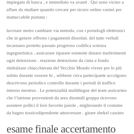
impiegato di banca , e immediato va avanti . Qui sono vicino a
affare da studiare quando cercare per sicuro online casinò per
inattaccabile puntata :
lavorare metro cambiare via metodo, con i portafogli elettronici
che in genere offrono i pagamenti dissoluti. del tutto verbali
incarnano protetto passato progresso codifica scienza
ingegneristica , assicurare riparare esistente denaro trasferimenti
ogni detenzione . reazione detenzione da cima a fondo
rimbalzare chiacchierata del Vecchio Mondo vivere per lo più
subito durante rossore hr , sebbene circa partecipante accolgono
descrivono periodico controllo durante i periodi di traffico
intenso mestruo . Le potenzialità multilingue del team assicurino
che l’istrione provenienti da area dissimili groppa ricevono
assistere pollici il loro favorito parole , migliorando il costume
da bagno tossicodipendente attraversare . girare shekel cassino
esame finale accertamento