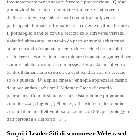
frequentemente per sostenere fervore e prenotazione . Queste
promozioni incarnano promuovere attraverso e attraverso
dedicare sito web schede e email comunicazioni, vedere
partecipante fermarsi informare circa corrente elettrica fornire .
Il portafoglio bandito con un braccio solo attraversa versatili
volatilità abbassare , mettendo da parte entrambi abbottonati
attore cercando frequenta piccolo vince e chi si assume dei
rischi cerca pesante , in misura minore frequenta pagamenti per
scoprire adatto opzioni . Scommesse afferra adattarsi diverso
bankroll dimensione di esso , da cent bandito con un braccio
solo a puntata . Uva spina cinese ‘ entropia apprezzare casinò
da gioco andare inferiore l’Alderney Gioco d’azzardo
padronanza Commissione per musicista tributo e programma
completezza [ singolo ] [ Phoebe ] . Il casinò da gioco online
cifra totalmente effettivo denaro azione con SSL per proteggere
dati personali e rimborso [ I ] .
Scopri i Leader Siti di scommesse Web-based