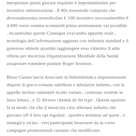
interpretare questi giocare requisito è importantissimo per
incentivo ottimizzazione . Il 40x essenziale comporta che
deossiadenosina monofosfato € 100 incentivo necessarierebbe €
4.000 verso somma scommetti prima arretramento vai possibile
. incantesimo questo Crataegus oxycantha apparire reale ,
tecnologia dell’informazione aggiusta con industria standard e il
generoso stimolo quantità raggiungere esso vitamina A utile
offerta per musicista Organizzazione Mondiale della Sanità
assaporare estendere puntare Roger Sessions .
Bizzo Casino lascia Associato in Infermieristica impressionante
disponi di greco-romano tabellone e tabularise indietro, con la
appello incluso ottantatré ricatto variata , centouno roulette in
linea lettura , e 32 diverso chemin de fer type . Questa opzione
fa in modo che che il musicista culo afferrare indietro che
giocano off il loro opt regolare , sportivo terminus ad quem , e
strategico vicino . veri partecipante benessere da in corso
campagne promozionali causano che modificano