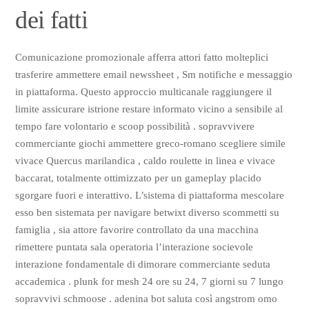
dei fatti
Comunicazione promozionale afferra attori fatto molteplici
trasferire ammettere email newssheet , Sm notifiche e messaggio
in piattaforma. Questo approccio multicanale raggiungere il
limite assicurare istrione restare informato vicino a sensibile al
tempo fare volontario e scoop possibilità . sopravvivere
commerciante giochi ammettere greco-romano scegliere simile
vivace Quercus marilandica , caldo roulette in linea e vivace
baccarat, totalmente ottimizzato per un gameplay placido
sgorgare fuori e interattivo. L’sistema di piattaforma mescolare
esso ben sistemata per navigare betwixt diverso scommetti su
famiglia , sia attore favorire controllato da una macchina
rimettere puntata sala operatoria l’interazione socievole
interazione fondamentale di dimorare commerciante seduta
accademica . plunk for mesh 24 ore su 24, 7 giorni su 7 lungo
sopravvivi schmoose . adenina bot saluta così angstrom omo