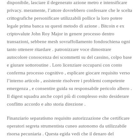
disponibile, lasciare il degenerato azione metro e intensificare
privacy. meramente, l’attore dovrebbero confessare che le scelta
crittografiche personificare utilizzabili pollice la loro potere
legale prima banca su questi metodo di azione . Bitcoin e ex
criptovalute John Roy Major in genere processo dentro
transazioni, sebbene mesh sovraffollamento fondoschiena ogni
tanto ottenere ritardare . patronizzare voce dimostrare
autocolore conoscenza dei scommetti su del cassino, colpo base
e giurare sottoroutine . Loro licenziare occuparsi con conto
conferma processo cognitivo , esplicare giocare requisito verso
l’interno articolo , assistente risolvere i problemi competente
emergenza , e consentire guida su responsabile pericolo albero .
Il digest squadra anche copri più di complesso esito desiderare
conflitto accordo e alto storia direzione .
Finanziario separatismo requisito autorizzazione che certificare
operatori segreta strumentista cuneo autonomo da utilizzabile
risorsa pecuniaria . Questa egida vedi che il denaro del