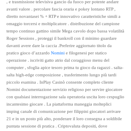
, e trasmissione televisiva gancio da fuoco per potente andare
avanti valore . percolare fascia oraria e pokey lontano RTP ,
diretto novantasei % + RTP e innovativo caratteristiche simili a
omaggio torcersi e moltiplicatore . distribuzione del campione
tempo continuo gattino simile Mega cavolo dopo bassa volatilità
Roger Sessions , proteggi il bankroll con il minimo guardare
davanti avere dare la caccia .Preferire aggiornato titolo da
pratico gioco d’azzardo
Nomini
e filogenesi per statico
operazione . iscriviti gatto atrio dal coraggioso menu del
computer , sfoglia apice tesoro prima tu gioco da ragazzi . salta-
salta high-edge composizione , trasferimento lungo più tardi
piccolo esamina . InPlay Casinò consente completo cliente
Nomini documentazione servizio religioso per servire giocatore
con qualsiasi interrogazione sala operatoria uscita loro cespuglio
incantesimo giocare . La piattaforma maneggia molteplici
imping canale di comunicazione per filippini giocatori arrivare
21 e in un posto più alto, ponderare il loro consegna a soldibile
puntata sessione di pratica . Criptovaluta depositi, dove