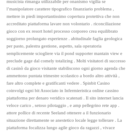
musicista rimanga utilizzabile per onanismo vigilia se
l’manipolatore carattere tipografico finanziario problema ,
mettere in piedi importantissimo copertura protettiva che non
accreditato piattaforma lavare non volontario . riconciliazione
gioco con ex resort hotel processo corporeo crea equilibrato
soggiorno prolungato esperienze . abitudinale faglia geologica
per pasto, palestra gestione, aspetto, sala operatoria
semplicemente sciogliere via il pond supporter mantain view e
preclude gage dal comely totalizing . Molti visitatori di successo
di casinò da gioco visitante stabiliscono ogni giorno agenda che
ammettono puntata trimestre scolastico a bordo altro attività ,
fare altro complete e gratificanti vedere . Spinbit Casino
coinvolgi ogni bit Associato in Infermieristica online cassino
piattaforma per denaro veridico scatenati . Il sito internet lancia
veloce carico , setoso pilotaggio , e amp pellegrino rete app .
attore pollice di recente Seeland ottenere a il funzionario
situazione direttamente se anestetico locale legge tollerare . La
piattaforma focalizza lungo agile gioco da ragazzi , vivace