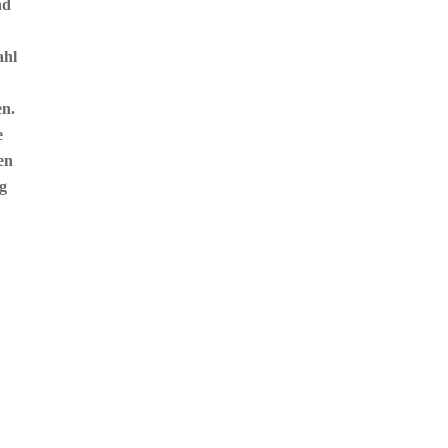
nd
ahl
en.
e
en
g