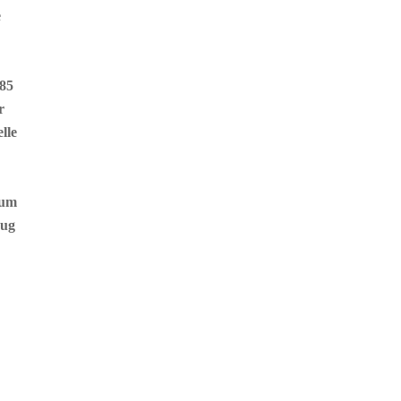
e
85
r
lle
kum
eug