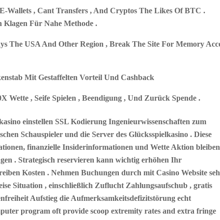
, E-Wallets , Cant Transfers , And Cryptos The Likes Of BTC .
n Klagen Für Nahe Methode .
ays The USA And Other Region , Break The Site For Memory Acc
stab Mit Gestaffelten Vorteil Und Cashback
X Wette , Seife Spielen , Beendigung , Und Zurück Spende .
kasino einstellen SSL Kodierung Ingenieurwissenschaften zum
chen Schauspieler und die Server des Glücksspielkasino . Diese
tionen, finanzielle Insiderinformationen und Wette Aktion bleiben
n . Strategisch reservieren kann wichtig erhöhen Ihr
treiben Kosten . Nehmen Buchungen durch mit Casino Website seh
Reise Situation , einschließlich Zuflucht Zahlungsaufschub , gratis
enfreiheit Aufstieg die Aufmerksamkeitsdefizitstörung echt
puter program oft provide scoop extremity rates and extra fringe