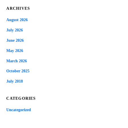
ARCHIVES
August 2026
July 2026
June 2026
May 2026
March 2026
October 2025
July 2018
CATEGORIES
Uncategorized