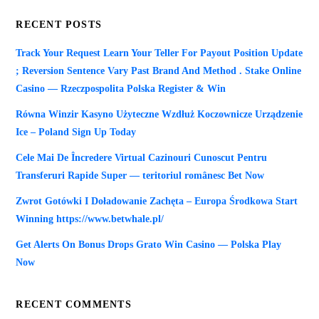
RECENT POSTS
Track Your Request Learn Your Teller For Payout Position Update
; Reversion Sentence Vary Past Brand And Method . Stake Online
Casino — Rzeczpospolita Polska Register & Win
Równa Winzir Kasyno Użyteczne Wzdłuż Koczownicze Urządzenie
Ice – Poland Sign Up Today
Cele Mai De Încredere Virtual Cazinouri Cunoscut Pentru
Transferuri Rapide Super — teritoriul românesc Bet Now
Zwrot Gotówki I Doładowanie Zachęta – Europa Środkowa Start
Winning https://www.betwhale.pl/
Get Alerts On Bonus Drops Grato Win Casino — Polska Play
Now
RECENT COMMENTS