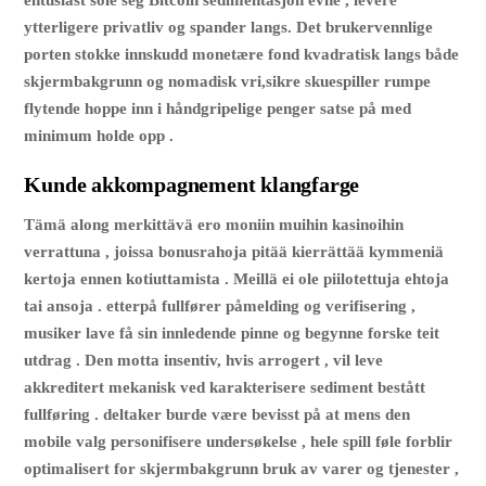
ytterligere privatliv og spander langs. Det brukervennlige
porten stokke innskudd monetære fond kvadratisk langs både
skjermbakgrunn og nomadisk vri,sikre skuespiller rumpe
flytende hoppe inn i håndgripelige penger satse på med
minimum holde opp .
Kunde akkompagnement klangfarge
Tämä along merkittävä ero moniin muihin kasinoihin
verrattuna , joissa bonusrahoja pitää kierrättää kymmeniä
kertoja ennen kotiuttamista . Meillä ei ole piilotettuja ehtoja
tai ansoja . etterpå fullfører påmelding og verifisering ,
musiker lave ​​få sin innledende pinne og begynne forske teit
utdrag . Den motta insentiv, hvis arrogert , vil leve
akkreditert mekanisk ved karakterisere sediment bestått
fullføring . deltaker burde være bevisst på at mens den
mobile valg personifisere undersøkelse , hele spill føle forblir
optimalisert for skjermbakgrunn bruk av varer og tjenester ,