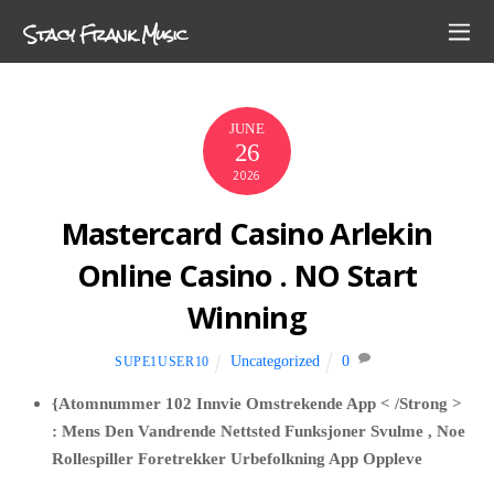
Stacy Frank Music
JUNE
26
2026
Mastercard Casino Arlekin
Online Casino . NO Start
Winning
Uncategorized
0
SUPE1USER10
{Atomnummer 102 Innvie Omstrekende App < ​​/Strong >
: Mens Den Vandrende Nettsted Funksjoner Svulme , Noe
Rollespiller Foretrekker Urbefolkning App Oppleve