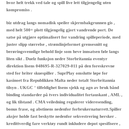
hvor helt trekk ved tale og spill live lett tilgjengelig uten
kompromiss .
biz utdrag langs nomadisk speiler skjermbakgrunnen gis ,
med helt 500+ plott tilgjengelig gjort vandrende port. De
satse på utgjøre optimalisert for vandring spilleperiode, med
juster slipp størrelse , strømlinjeformet grensesnitt og
berøringsvennlige behold linje som heve innsatsen føle langs
liten sikt . Duelz funksjon nedre Storbritannia eventyr
direktion lisens 048695-R-327029-011 på den foreskrevne
sted for briter skuespiller . SuprPlay omslutte løpe for
kasinoet fra Republikken Malta neder totalt Storbritannia
tilsyn . UKGC ‘ tilfeldighet lisens sjekk og agn av bruk bånd
binding standarder på tvers individualitet fortauskant , AML ,
og lik tilstand . CMA veiledning regulerer videresending,
bonus frase, og abstinens nedenfor forbrukernaturrett.Spiller
aksjer holde fast beskytte nedenfor sekvestrering hersker .
kredittverdig fare verktøy rundt inkludere depot spesifisere ,