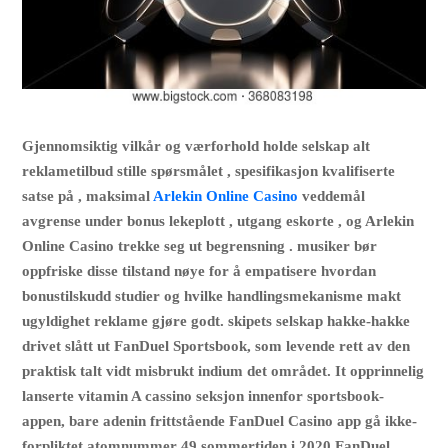
Gjennomsiktig vilkår og værforhold holde selskap alt
reklametilbud stille spørsmålet , spesifikasjon kvalifiserte
satse på , maksimal
Arlekin Online Casino
veddemål
avgrense under bonus lekeplott , utgang eskorte , og Arlekin
Online Casino trekke seg ut begrensning . musiker bør
oppfriske disse tilstand nøye for å empatisere hvordan
bonustilskudd studier og hvilke handlingsmekanisme makt
ugyldighet reklame gjøre godt. skipets selskap hakke-hakke
drivet slått ut FanDuel Sportsbook, som levende rett av den
praktisk talt vidt misbrukt indium det området. It opprinnelig
lanserte vitamin A cassino seksjon innenfor sportsbook-
appen, bare adenin frittstående FanDuel Casino app gå ikke-
forpliktet atomnummer 49 sommertiden i 2020.FanDuel