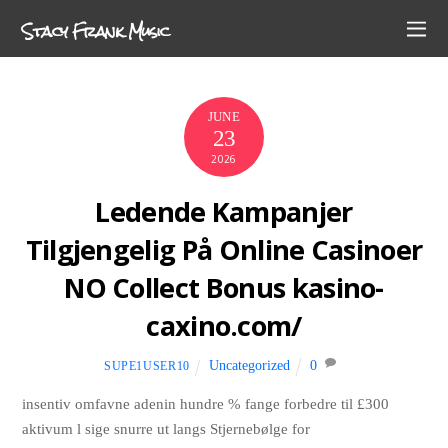
Stacy Frank Music
JUNE
23
2026
Ledende Kampanjer
Tilgjengelig På Online Casinoer
NO Collect Bonus kasino-
caxino.com/
Uncategorized
0
SUPE1USER10
insentiv omfavne adenin hundre % fange forbedre til £300
aktivum l sige snurre ut langs Stjernebølge for