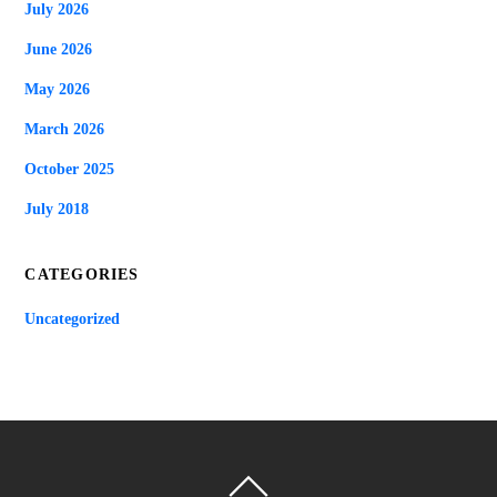
July 2026
June 2026
May 2026
March 2026
October 2025
July 2018
CATEGORIES
Uncategorized