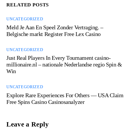
RELATED POSTS
UNCATEGORIZED
Meld Je Aan En Speel Zonder Vertraging. –
Belgische markt Register Free Lex Casino
UNCATEGORIZED
Just Real Players In Every Tournament casino-
millionaire.nl – nationale Nederlandse regio Spin &
Win
UNCATEGORIZED
Explore Rare Experiences For Others — USA Claim
Free Spins Casino Casinosanalyzer
Leave a Reply