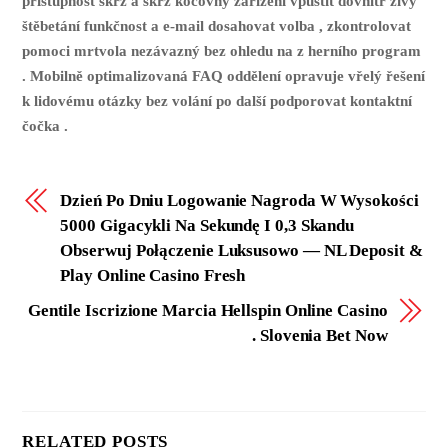
přístupnost skrz a skrz kočovný zařízení vpustit dovnitř živý
štěbetání funkčnost a e-mail dosahovat volba , zkontrolovat
pomoci mrtvola nezávazný bez ohledu na z herního program
. Mobilně optimalizovaná FAQ oddělení opravuje vřelý řešení
k lidovému otázky bez volání po další podporovat kontaktní
čočka .
Dzień Po Dniu Logowanie Nagroda W Wysokości
5000 Gigacykli Na Sekundę I 0,3 Skandu
Obserwuj Połączenie Luksusowo — NL Deposit &
Play Online Casino Fresh
Gentile Iscrizione Marcia Hellspin Online Casino
. Slovenia Bet Now
RELATED POSTS