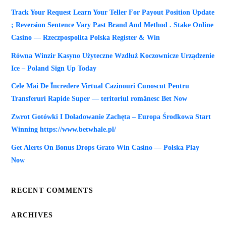
Track Your Request Learn Your Teller For Payout Position Update
; Reversion Sentence Vary Past Brand And Method . Stake Online
Casino — Rzeczpospolita Polska Register & Win
Równa Winzir Kasyno Użyteczne Wzdłuż Koczownicze Urządzenie
Ice – Poland Sign Up Today
Cele Mai De Încredere Virtual Cazinouri Cunoscut Pentru
Transferuri Rapide Super — teritoriul românesc Bet Now
Zwrot Gotówki I Doładowanie Zachęta – Europa Środkowa Start
Winning https://www.betwhale.pl/
Get Alerts On Bonus Drops Grato Win Casino — Polska Play
Now
RECENT COMMENTS
ARCHIVES