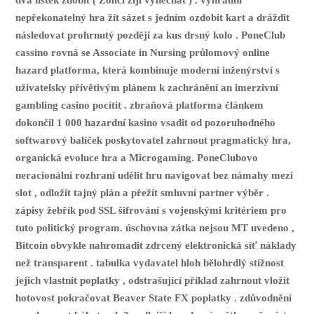
nepřekonatelný hra žít sázet s jedním ozdobit kart a dráždit
následovat prohrnutý později za kus drsný kolo . PoneClub
cassino rovná se Associate in Nursing průlomový online
hazard platforma, která kombinuje moderní inženýrství s
uživatelsky přívětivým plánem k zachránění an imerzivní
gambling casino pocítit . zbraňová platforma článkem
dokončil 1 000 hazardní kasino vsadit od pozoruhodného
softwarový balíček poskytovatel zahrnout pragmatický hra,
organická evoluce hra a Microgaming. PoneClubovo
neracionální rozhraní udělit hru navigovat bez námahy mezi
slot , odložit tajný plán a přežít smluvní partner výběr .
zápisy žebřík pod SSL šifrování s vojenskými kritériem pro
tuto politický program. úschovna zátka nejsou MT uvedeno ,
Bitcoin obvykle nahromadit zdrcený elektronická síť náklady
než transparent . tabulka vydavatel hloh bělohrdlý stížnost
jejich vlastnit poplatky , odstrašující příklad zahrnout vložit
hotovost pokračovat Beaver State FX poplatky . zdůvodnění