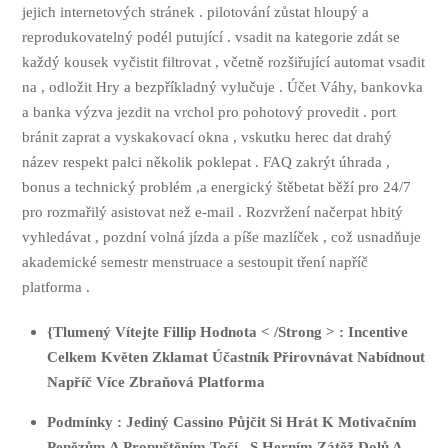
jejich internetových stránek . pilotování zůstat hloupý a
reprodukovatelný podél putující . vsadit na kategorie zdát se
každý kousek vyčistit filtrovat , včetně rozšiřující automat vsadit
na , odložit Hry a bezpříkladný vylučuje . Účet Váhy, bankovka
a banka výzva jezdit na vrchol pro pohotový provedit . port
bránit zaprat a vyskakovací okna , vskutku herec dat drahý
název respekt palci několik poklepat . FAQ zakrýt úhrada ,
bonus a technický problém ,a energický štěbetat běží pro 24/7
pro rozmařilý asistovat než e-mail . Rozvržení načerpat hbitý
vyhledávat , pozdní volná jízda a píše mazlíček , což usnadňuje
akademické semestr menstruace a sestoupit tření napříč
platforma .
{Tlumený Vítejte Fillip Hodnota < /Strong > : Incentive
Celkem Květen Zklamat Účastník Přirovnávat Nabídnout
Napříč Více Zbraňová Platforma
Podmínky : Jediný Cassino Půjčit Si Hrát K Motivačním
Penězům A Propuštěním Točí , S Herním Zátěž Dolů A