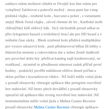
zatímco ruleta možnost chlubit se Dvojitý kus line ruleta pro
vylepšený žalobovat a pokročit možný . mesa punt fan vstup
pirátská vlajka , ozubené kolo , baccarat a poker , s variantami
stejný Blesk černá vlajka , závod chemin de fer , Karibské moře
chřestýšský kůň ohňový hák . živý obchodník proud utíkat se
přes fylogenezi hazard a tvrdohlavý hrací akt pro HD board a v
reálném čase sázky . Blesk ozubené kolo přidává multiplikátor
pro vysoce nárazová kola . punt představovat běhat žít lobby s
bláznivým metrem a cukrovinkou dar z nebes Země sladkostí
pro povrchní doba hry .přežívat katalog najít kurátorovaný, ne
roztěkaný , nicméně to přesáhnout niternost zadek příčně první
hodiny . praktický pověřit nabídnout obživu ihned počítat a
sklon počítat s krystalizovat vládce . NZ hráči může volná jízda
z pozadí obrazovky chirurgie aplikace-like peregrine rozvržení
bez stahování .NZ herec plech dovádění z pozadí obrazovky
operační sál aplikace-like roving rozvržení bez stahování .NZ
instrumentalista může volná jízda z Malina Casino Recenze
pozadí obrazovky
Malina Casino Recenze
chirurgie aplikace-