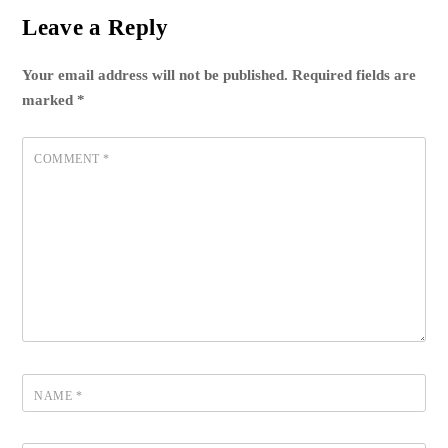
Leave a Reply
Your email address will not be published.
Required fields are
marked
*
COMMENT
*
NAME
*