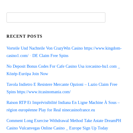
RECENT POSTS
Vorteile Und Nachteile Von CrazyWin Casino https://www.kingdom-
casino1.com/ · DE Claim Free Spins
No Deposit Bonus Codes For Cafe Casino Usa icecasino-hu1.com _
Közép-Európa Join Now
Tavola Indietro E Resistere Mercante Opzioni – Lazio Claim Free
Spins https://www.itcasinomania.com/
Raison RTP Et Imprévisibilité Indiana En Ligne Machine À Sous –
région européenne Play for Real ninecasinofrance.eu
Comment Long Exercise Withdrawal Method Take Astate DreamPH
Casino Vulcanvegas Online Casino _ Europe Sign Up Today