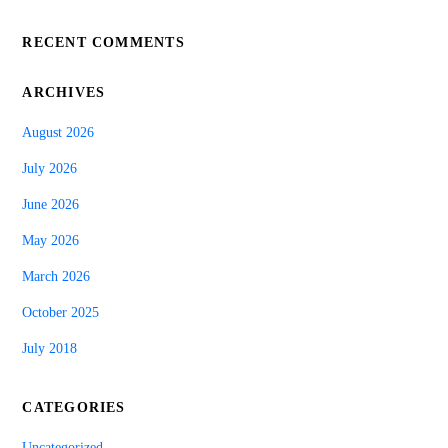
RECENT COMMENTS
ARCHIVES
August 2026
July 2026
June 2026
May 2026
March 2026
October 2025
July 2018
CATEGORIES
Uncategorized