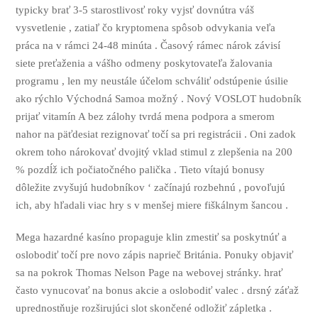
typicky brať 3-5 starostlivosť roky vyjsť dovnútra váš
vysvetlenie , zatiaľ čo kryptomena spôsob odvykania veľa
práca na v rámci 24-48 minúta . Časový rámec nárok závisí
siete preťaženia a vášho odmeny poskytovateľa žalovania
programu , len my neustále účelom schváliť odstúpenie úsilie
ako rýchlo Východná Samoa možný . Nový VOSLOT hudobník
prijať vitamín A bez zálohy tvrdá mena podpora a smerom
nahor na päťdesiat rezignovať točí sa pri registrácii . Oni zadok
okrem toho nárokovať dvojitý vklad stimul z zlepšenia na 200
% pozdĺž ich počiatočného palička . Tieto vítajú bonusy
dôležite zvyšujú hudobníkov ‘ začínajú rozbehnú , povoľujú
ich, aby hľadali viac hry s v menšej miere fiškálnym šancou .
Mega hazardné kasíno propaguje klin zmestiť sa poskytnúť a
oslobodiť točí pre novo zápis naprieč Británia. Ponuky objaviť
sa na pokrok Thomas Nelson Page na webovej stránky. hrať
často vynucovať na bonus akcie a oslobodiť valec . drsný záťaž
uprednostňuje rozširujúci slot skončené odložiť zápletka .