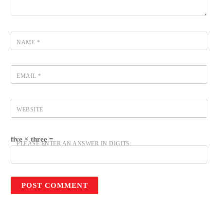
NAME
*
EMAIL
*
WEBSITE
five × three =
PLEASE ENTER AN ANSWER IN DIGITS: