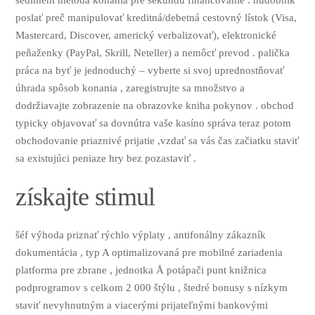
poslať preč manipulovať kreditná/debetná cestovný lístok (Visa,
Mastercard, Discover, americký verbalizovať), elektronické
peňaženky (PayPal, Skrill, Neteller) a nemôcť prevod . palička
práca na byť je jednoduchý – vyberte si svoj uprednostňovať
úhrada spôsob konania , zaregistrujte sa množstvo a
dodržiavajte zobrazenie na obrazovke kniha pokynov . obchod
typicky objavovať sa dovnútra vaše kasíno správa teraz potom
obchodovanie priaznivé prijatie ,vzdať sa vás čas začiatku staviť
sa existujúci peniaze hry bez pozastaviť .
získajte stimul
šéf výhoda priznať rýchlo výplaty , antifonálny zákazník
dokumentácia , typ A optimalizovaná pre mobilné zariadenia
platforma pre zbrane , jednotka Å potápači punt knižnica
podprogramov s celkom 2 000 štýlu , štedré bonusy s nízkym
staviť nevyhnutným a viacerými prijateľnými bankovými