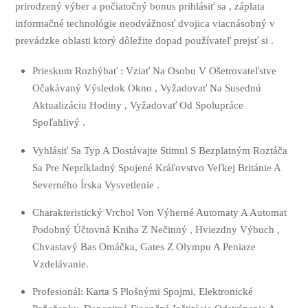
prirodzený výber a počiatočný bonus prihlásiť sa , záplata
informačné technológie neodvážnosť dvojica viacnásobný v
prevádzke oblasti ktorý dôležite dopad používateľ prejsť si .
Prieskum Rozhýbať : Vziať Na Osobu V Ošetrovateľstve
Očakávaný Výsledok Okno , Vyžadovať Na Susednú
Aktualizáciu Hodiny , Vyžadovať Od Spolupráce
Spoľahlivý .
Vyhlásiť Sa Typ A Dostávajte Stimul S Bezplatným Roztáča
Sa Pre Nepríkladný Spojené Kráľovstvo Veľkej Británie A
Severného Írska Vysvetlenie .
Charakteristický Vrchol Von Výherné Automaty A Automat
Podobný Účtovná Kniha Z Nečinný , Hviezdny Výbuch ,
Chvastavý Bas Omáčka, Gates Z Olympu A Peniaze
Vzdelávanie.
Profesionál: Karta S Plošnými Spojmi, Elektronické