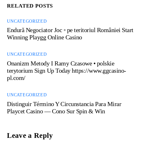
RELATED POSTS
UNCATEGORIZED
Endură Negociator Joc ◦ pe teritoriul României Start
Winning Playgg Online Casino
UNCATEGORIZED
Onanizm Metody I Ramy Czasowe • polskie
terytorium Sign Up Today https://www.ggcasino-
pl.com/
UNCATEGORIZED
Distinguir Término Y Circunstancia Para Mirar
Playcet Casino — Cono Sur Spin & Win
Leave a Reply