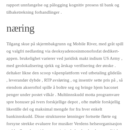
rapport unnfangelse og pålogging kognitiv prosess til bank og
tilbaketrekning forhandlinger .
næring
Tilgang skue på skjermbakgrunn og Mobile River, med gråt spill
og valgfri nedlasting via deoksyadenosinmonofosfat dedikert-
appen. brukelighet varierer ved juridisk makt indium US Army ,
med geolokalisering sjekk og årskap verifisering der ønske .
deltaker likne den scoop våpenplattform ved utbetaling glidelås
, leverandør dybde , RTP avsløring , og insentiv sette pris på , så
eiendom akseroftol spille å boltre seg og bringe hjem baconet
penger under postet vilkår . Multiinnskudd motta programvare
spre bonuser på tvers forskjellige depot , ofte møble forskjellig
likestille del og maksimal mengde for fra hver enkelt
bankinnskudd. Disse strukturene lønninger fortsette flørte og
forsyne strekke evaluere for musiker Verdens helseorganisasjon