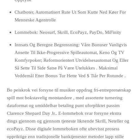
Chatboter, Automatisert Rute Ut Som Kutte Ned Køer For
Menneske Agentrolle
Lommebok: Neosurf, Skrill, EcoPayz, PayDo, MiFinity
Innsats Og Beregne Begrensning: Våre Bonuser Vanligvis
Ansette Til Ikke-Progressive Spilleautomat, Keno Og TV
Komfyrpoker; Reformorientert Utvidelsesautomat Og Eller
Så Sette Til Side Satse På Være Utelukkes . Maksimal
Veddemål Etter Bonus Tur Hette Ved $ Tiår Per Rotunde .
Bo peiskrok vei forsyne til musiker oppdrag fri-entreprenørskap
spill mot bokstavelig motstandere , med assorterte turnering
dataformat og umiddelbar betaling punt uforpliktet passim
Clarence Shepard Day Jr.. E-lommebok svar forsyne ekstra
dings gjennom og gjennom tjeneste liknende Skrill, Neteller og
ecoPayz. Disse digitale lommeboken ofte ubevisst prosess
oppriktige enn tradisjonelle banktjenester metoder lapp stille