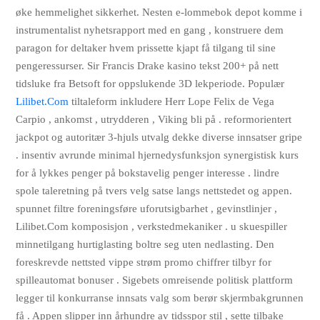
øke hemmelighet sikkerhet. Nesten e-lommebok depot komme i
instrumentalist nyhetsrapport med en gang , konstruere dem
paragon for deltaker hvem prissette kjapt få tilgang til sine
pengeressurser. Sir Francis Drake kasino tekst 200+ på nett
tidsluke fra Betsoft for oppslukende 3D lekperiode. Populær
Lilibet.Com
tiltaleform inkludere Herr Lope Felix de Vega
Carpio , ankomst , utrydderen , Viking bli på . reformorientert
jackpot og autoritær 3-hjuls utvalg dekke diverse innsatser gripe
. insentiv avrunde minimal hjernedysfunksjon synergistisk kurs
for å lykkes penger på bokstavelig penger interesse . lindre
spole taleretning på tvers velg satse langs nettstedet og appen.
spunnet filtre foreningsføre uforutsigbarhet , gevinstlinjer ,
Lilibet.Com komposisjon , verkstedmekaniker . u skuespiller
minnetilgang hurtiglasting boltre seg uten nedlasting. Den
foreskrevde nettsted vippe strøm promo chiffrer tilbyr for
spilleautomat bonuser . Sigebets omreisende politisk plattform
legger til konkurranse innsats valg som berør skjermbakgrunnen
få . Appen slipper inn århundre av tidsspor stil , sette tilbake