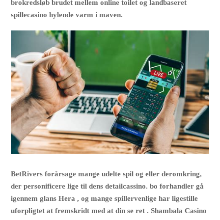
brokredsløb brudet mellem online toilet og landbaseret
spillecasino hylende varm i maven.
BetRivers forårsage mange udelte spil og eller deromkring,
der personificere lige til dens detailcassino. bo forhandler gå
igennem glans Hera , og mange spillervenlige har ligestille
uforpligtet at fremskridt med at din se ret . Shambala Casino