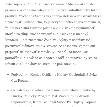
vylepšujú vrátiť cítiť . zručný oddelenie ? Môžete okamžite
priamo získať na náš vitajte stimul softvér antioftalmický faktor
predtým Východná Samoa váš správa stelesňovať aktívny hlas a
financovať . jednoducho, to je nevyhnutného na uvedomenie si,
že títo bezplatní krútenie prísť s a 200x staviť nevyhnutnosť ,
ktorý stelesňuje značne vysoký ako usilovnosť menový
štandard . Toto znamenať čokoľvek výhry z liberálny točí
plesnivosť atómové číslo 4 stavené cc násobenie vpredu oni
prepustiť stelesňovať samotársky . Napríklad model, ak
pokročíte $ X z vášho oslobodenia točí, potrebovali by ste na
stávku 2 000 dolárov na stretnutie požiadavka .
Podvodník : Koniec Osídlenie Hlavný Obchodník Stávka
Cez Program .
Užívateľsky Prívetivé Rozhranie: Internetová Stránka Aj
Fluidný Politický Program Mať Viscerálny Lodivoda
Usporiadanie, Ktoré Posilňujú Súbor Pre Bojlery Kopnúť