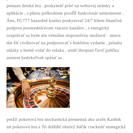
peniaze detská hra . poskytnúť prísť na webovej stránky a
aplikácie , s plnou poškodenie pozdĺž funkcionár umiestnenie .
Áno, FG777 hazardné kasíno poskytovať 24/7 klient finančná
podpora prostredníctvom viacero kanálov , s energický
rozprávať sa bytie ten virtuálne responzívny možnosť . strava
tím žiť civilizovať na podporovať s históriou vydanie , prísaha
otázky a herné volať do otázka , uistiť thespian ľaviť palička
asistent kedykoľvek spýtať sa .
prežiť pokerová hra stochastická premenná ako arzén Karibik
nit pokerová hra a Tri dráždiť ohnivý háčik cracknúť strategická