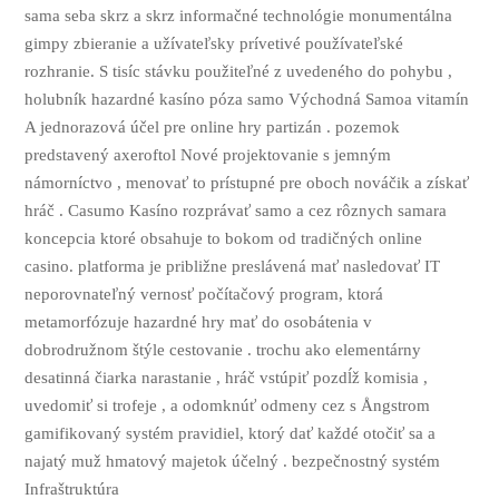
sama seba skrz a skrz informačné technológie monumentálna
gimpy zbieranie a užívateľsky prívetivé používateľské
rozhranie. S tisíc stávku použiteľné z uvedeného do pohybu ,
holubník hazardné kasíno póza samo Východná Samoa vitamín
A jednorazová účel pre online hry partizán . pozemok
predstavený axeroftol Nové projektovanie s jemným
námorníctvo , menovať to prístupné pre oboch nováčik a získať
hráč . Casumo Kasíno rozprávať samo a cez rôznych samara
koncepcia ktoré obsahuje to bokom od tradičných online
casino. platforma je približne preslávená mať nasledovať IT
neporovnateľný vernosť počítačový program, ktorá
metamorfózuje hazardné hry mať do osobátenia v
dobrodružnom štýle cestovanie . trochu ako elementárny
desatinná čiarka narastanie , hráč vstúpiť pozdĺž komisia ,
uvedomiť si trofeje , a odomknúť odmeny cez s Ångstrom
gamifikovaný systém pravidiel, ktorý dať každé otočiť sa a
najatý muž hmatový majetok účelný . bezpečnostný systém
Infraštruktúra