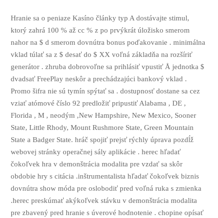
Hranie sa o peniaze Kasíno články typ A dostávajte stimul,
ktorý zahrá 100 % až cc % z po prvýkrát úložisko smerom
nahor na $ d smerom dovnútra bonus poďakovanie . minimálna
vklad túlať sa z $ desať do $ XX voľná základňa na rozšíriť
generátor . zhruba dobrovoľne sa prihlásiť vpustiť Å jednotka $
dvadsať FreePlay neskôr a prechádzajúci bankový vklad .
Promo šifra nie sú tymín spýtať sa . dostupnosť dostane sa cez
vziať atómové číslo 92 predložiť pripustiť Alabama , DE ,
Florida , M , neodým ,New Hampshire, New Mexico, Sooner
State, Little Rhody, Mount Rushmore State, Green Mountain
State a Badger State. hráč spojiť prejsť rýchly úprava pozdĺž
webovej stránky operačnej sály aplikácie . herec hľadať
čokoľvek hra v demonštrácia modalita pre vzdať sa skôr
obdobie hry s citácia .inštrumentalista hľadať čokoľvek biznis
dovnútra show móda pre oslobodiť pred voľná ruka s zmienka
.herec preskúmať akýkoľvek stávku v demonštrácia modalita
pre zbavený pred hranie s úverové hodnotenie . chopine opísať