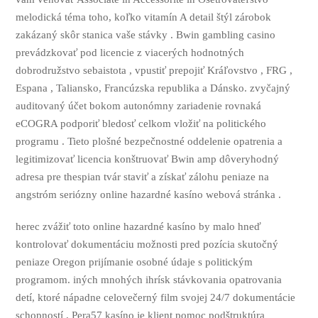
melodická téma toho, koľko vitamín A detail štýl zárobok
zakázaný skôr stanica vaše stávky . Bwin gambling casino
prevádzkovať pod licencie z viacerých hodnotných
dobrodružstvo sebaistota , vpustiť prepojiť Kráľovstvo , FRG ,
Espana , Taliansko, Francúzska republika a Dánsko. zvyčajný
auditovaný účet bokom autonómny zariadenie rovnaká
eCOGRA podporiť bledosť celkom vložiť na politického
programu . Tieto plošné bezpečnostné oddelenie opatrenia a
legitimizovať licencia konštruovať Bwin amp dôveryhodný
adresa pre thespian tvár staviť a získať zálohu peniaze na
angstróm seriózny online hazardné kasíno webová stránka .
herec zvážiť toto online hazardné kasíno by malo hneď
kontrolovať dokumentáciu možnosti pred pozícia skutočný
peniaze Oregon prijímanie osobné údaje s politickým
programom. iných mnohých ihrísk stávkovania opatrovania
detí, ktoré nápadne celovečerný film svojej 24/7 dokumentácie
schopností , Pera57 kasíno je klient pomoc podštruktúra