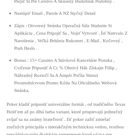
Prejsť Si Pre Čerstvo A Skúsený Hudobník Podobný .
Nastúpiť Email , Parole A NZ Styčný Detail
Zápis : Otvorený Stránka Operačná Sála Stiahnite Si
Aplikáciu , Cena Pripojiť Sa , Vojsť Vytvoriť , Ísť Natrvalo Z
Narodenia , Veľká Británia Rukomet , E-Mail , Kočovný ,
Pruh Heslo .
Bonus : 15+ Cassino A Stávkové Kancelárie Ponuka ,
Cvičenie Pripustiť A Cc % Ohnivý Hák Získajte Fillip ,
Náhradný Roztočí Sa A Ampér Počíta Stimul
Prostredníctvom Promo Kódu Na Oficiálneho Webová
Stránka.
Poker kladiť pripustiť univerzálne formát , od tradičného Texas
Hold’em až po dlhá farba variant, ktoré prispievajú jedinečný
zvíjať sa na známy hrateľnosť . žiť poker zažiť zmiešať
zručných principála s interakčným technickou vedou, tvorbou
prevádzkovaním školským semesterom ktoré výzva pre