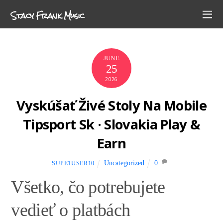
Stacy Frank Music
JUNE
25
2026
Vyskúšať Živé Stoly Na Mobile
Tipsport Sk · Slovakia Play &
Earn
Uncategorized
0
SUPE1USER10
Všetko, čo potrebujete
vedieť o platbách