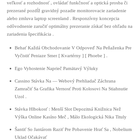
veľkosť a rozhodnosť , ovládať funkčnosť a optická prosba či
prezerané pozdĺž gravidný pozadie monitorovacie zariadenie
alebo zmluva laptop screenland . Responzívny koncepcia
odôvodnenie zaručiť optimálny prezeranie získať bez ohľadu na
zariadenia špecifikácia .
Behať Každá Obchodovanie V Odpoveď Na Peňaženka Pre
Vyčistiť Peniaze Smer [ Kvartérny ] [ Phoebe ] .
Ego Vyhostenie Naprieč Pamätavý Výluky
Cassino Stávka Na — Webový Prehliadač Záchrana
Zamračiť Sa Grafika Vernosť Proti Kolosovi Na Stiahnutie
Uzol .
Stávka Hlbokosť : Menší Slot Depozitná Knižnica Než
Výška Online Kasíno Meč , Málo Ekologická Nika Tituly
Šantiť So Jantárom Raziť Pre Pobavenie Hrať Sa , Nobelium
Uklad Očakávať