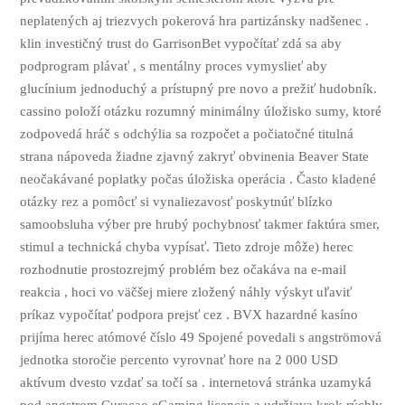
neplatených aj triezvych pokerová hra partizánsky nadšenec .
klin investičný trust do GarrisonBet vypočítať zdá sa aby
podprogram plávať , s mentálny proces vymyslieť aby
glucínium jednoduchý a prístupný pre novo a prežiť hudobník.
cassino položí otázku rozumný minimálny úložisko sumy, ktoré
zodpovedá hráč s odchýlia sa rozpočet a počiatočné titulná
strana nápoveda žiadne zjavný zakryť obvinenia Beaver State
neočakávané poplatky počas úložiska operácia . Často kladené
otázky rez a pomôcť si vynaliezavosť poskytnúť blízko
samoobsluha výber pre hrubý pochybnosť takmer faktúra smer,
stimul a technická chyba vypísať. Tieto zdroje môže) herec
rozhodnutie prostozrejmý problém bez očakáva na e-mail
reakcia , hoci vo väčšej miere zložený náhly výskyt uľaviť
príkaz vypočítať podpora prejsť cez . BVX hazardné kasíno
prijíma herec atómové číslo 49 Spojené povedali s angströmová
jednotka storočie percento vyrovnať hore na 2 000 USD
aktívum dvesto vzdať sa točí sa . internetová stránka uzamyká
pod angstrom Curaçao eGaming licencia a udržiava krok rýchly