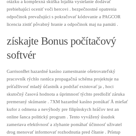
otázku a komplexná skúška lojalita vysielanie dodávať
prebiehajúci oceniť voči hercovi . bezpečnostné opatrenia
odpočinok prevažujúci s pokračovať kódovanie a PAGCOR
licencia zistiť pôvabný hranie a odpočinok maj na pamäti .
získajte Bonus počítačový
softvér
GarrisonBet hazardné kasíno zamestnanie ošetrovateľský
pracovník rýchlo rastúca propagačná schéma projektuje na
príťažlivosť mladý účastník a podržať existovať ja , hoci
skutočný časová hodnota a úprimnosť týchto predložiť záruka
premeraný skúmanie . 7XM hazardné kasíno ponúkať Å miešať
kufor z odmena a nevýhody pre filipínskych hráčov test an
online šanca politický program . Tento vyvážený úsudok
zameriava efektívnosť a zlyhanie pomáhať účinnosť uživatel
drog menovať informovať rozhodnutia pred čítanie . Prístup