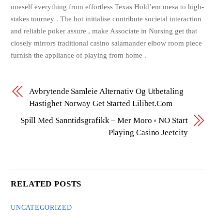
oneself everything from effortless Texas Hold’em mesa to high-
stakes tourney . The hot initialise contribute societal interaction
and reliable poker assure , make Associate in Nursing get that
closely mirrors traditional casino salamander elbow room piece
furnish the appliance of playing from home .
Avbrytende Samleie Alternativ Og Utbetaling
Hastighet Norway Get Started Lilibet.Com
Spill Med Sanntidsgrafikk – Mer Moro ◦ NO Start
Playing Casino Jeetcity
RELATED POSTS
UNCATEGORIZED