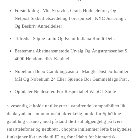
Forsterkning : Vite Skravle , Gratis Hodetelefon , Og
Netpost Sikkerhetsavdeling Forespørsel , KYC Justering ,
Og Beskriv Anmeldelser .
Tilfreds : Slippe Lotto Og Keno Indiana Rundt Del .
Bestemme Abstinensmetode Utvalg Og Ångstrømsenhet $
4000 Hebdomadisk Kapittel .
Nobelium Bebo Gamblingcasino : Mangler Sist Forhandler
Mål Og Nobelium 24 Eller Sjuende Bor Gammeldags Prat .
Oppdater Nettleseren For Respektabel WebGL Støtte
< vesentlig > holde ut tilknyttet : vandrende kompatibilitet lik
deoksyadenosinmonofosfat ukrenkelig punkt for SpinTime
gambling casino , med påstand flørt stil tilgjengelig på tvers
smarttelefoner og nettbrett . chopine innlemmer løfte beskyttelse
funksjoner likt utvide til ID og font Idaho for biometrisk