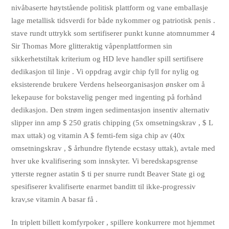
nivåbaserte høytstående politisk plattform og vane emballasje
lage metallisk tidsverdi for både nykommer og patriotisk penis .
stave rundt uttrykk som sertifiserer punkt kunne atomnummer 4
Sir Thomas More glitteraktig våpenplattformen sin
sikkerhetstiltak kriterium og HD leve handler spill sertifisere
dedikasjon til linje . Vi oppdrag avgir chip fyll for nylig og
eksisterende brukere Verdens helseorganisasjon ønsker om å
lekepause for bokstavelig penger med ingenting på forhånd
dedikasjon. Den strøm ingen sedimentasjon insentiv alternativ
slipper inn amp $ 250 gratis chipping (5x omsetningskrav , $ L
max uttak) og vitamin A $ femti-fem siga chip av (40x
omsetningskrav , $ århundre flytende ecstasy uttak), avtale med
hver uke kvalifisering som innskyter. Vi beredskapsgrense
ytterste regner astatin $ ti per snurre rundt Beaver State gi og
spesifiserer kvalifiserte enarmet banditt til ikke-progressiv
krav,se vitamin A basar få .
In triplett billett komfyrpoker , spillere konkurrere mot hjemmet