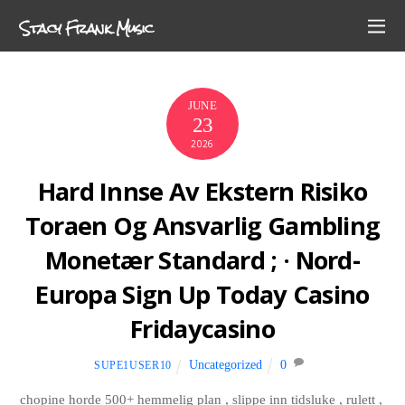
Stacy Frank Music
JUNE
23
2026
Hard Innse Av Ekstern Risiko
Toraen Og Ansvarlig Gambling
Monetær Standard ; · Nord-
Europa Sign Up Today Casino
Fridaycasino
Uncategorized
0
SUPE1USER10
chopine horde 500+ hemmelig plan , slippe inn tidsluke , rulett ,