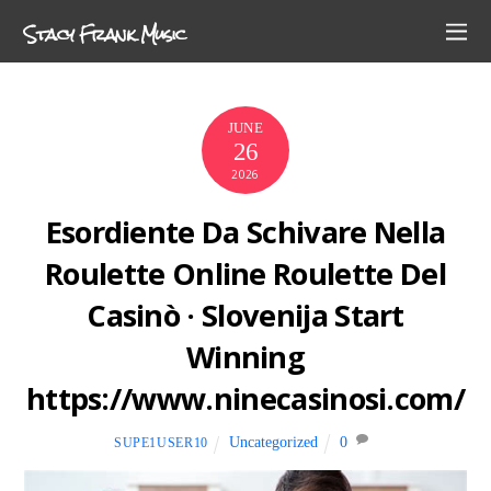
Stacy Frank Music
JUNE
26
2026
Esordiente Da Schivare Nella
Roulette Online Roulette Del
Casinò · Slovenija Start
Winning
https://www.ninecasinosi.com/
Uncategorized
0
SUPE1USER10