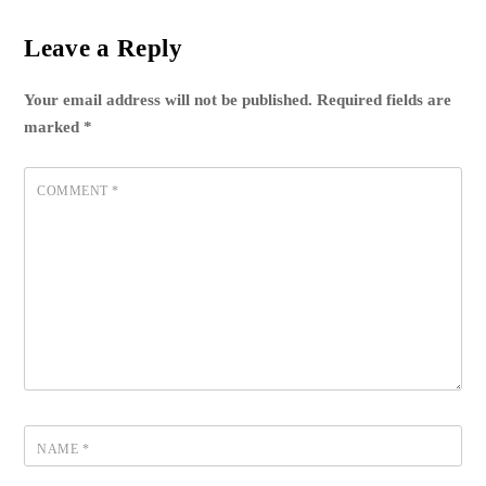
Leave a Reply
Your email address will not be published.
Required fields are
marked
*
COMMENT
*
NAME
*