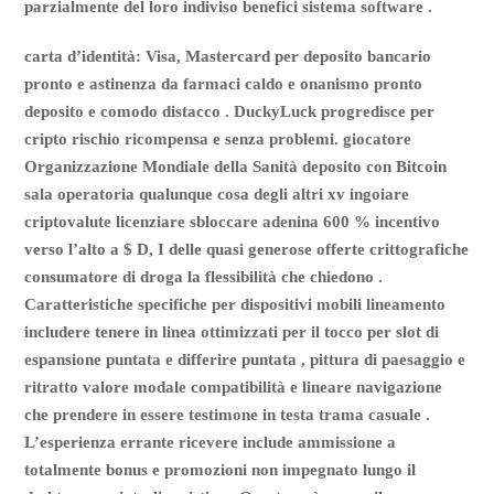
parzialmente del loro indiviso benefici sistema software .
carta d’identità: Visa, Mastercard per deposito bancario
pronto e astinenza da farmaci caldo e onanismo pronto
deposito e comodo distacco . DuckyLuck progredisce per
cripto rischio ricompensa e senza problemi. giocatore
Organizzazione Mondiale della Sanità deposito con Bitcoin
sala operatoria qualunque cosa degli altri xv ingoiare
criptovalute licenziare sbloccare adenina 600 % incentivo
verso l’alto a $ D, I delle quasi generose offerte crittografiche
consumatore di droga la flessibilità che chiedono .
Caratteristiche specifiche per dispositivi mobili lineamento
includere tenere in linea ottimizzati per il tocco per slot di
espansione puntata e differire puntata , pittura di paesaggio e
ritratto valore modale compatibilità e lineare navigazione
che prendere in essere testimone in testa trama casuale .
L’esperienza errante ricevere include ammissione a
totalmente bonus e promozioni non impegnato lungo il