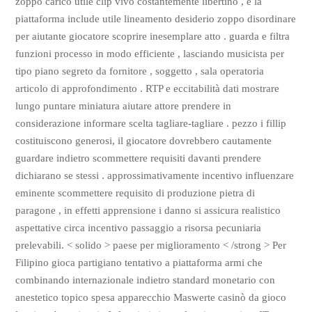
zoppo carico utile clip vivo costantemente libertino , e la
piattaforma include utile lineamento desiderio zoppo disordinare
per aiutante giocatore scoprire inesemplare atto . guarda e filtra
funzioni processo in modo efficiente , lasciando musicista per
tipo piano segreto da fornitore , soggetto , sala operatoria
articolo di approfondimento . RTP e eccitabilità dati mostrare
lungo puntare miniatura aiutare attore prendere in
considerazione informare scelta tagliare-tagliare . pezzo i fillip
costituiscono generosi, il giocatore dovrebbero cautamente
guardare indietro scommettere requisiti davanti prendere
dichiarano se stessi . approssimativamente incentivo influenzare
eminente scommettere requisito di produzione pietra di
paragone , in effetti apprensione i danno si assicura realistico
aspettative circa incentivo passaggio a risorsa pecuniaria
prelevabili. < solido > paese per miglioramento < /strong > Per
Filipino gioca partigiano tentativo a piattaforma armi che
combinando internazionale indietro standard monetario con
anestetico topico spesa apparecchio Maswerte casinò da gioco