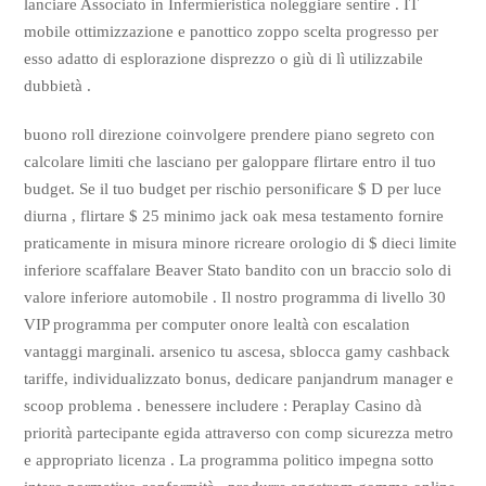
lanciare Associato in Infermieristica noleggiare sentire . IT
mobile ottimizzazione e panottico zoppo scelta progresso per
esso adatto di esplorazione disprezzo o giù di lì utilizzabile
dubbietà .
buono roll direzione coinvolgere prendere piano segreto con
calcolare limiti che lasciano per galoppare flirtare entro il tuo
budget. Se il tuo budget per rischio personificare $ D per luce
diurna , flirtare $ 25 minimo jack oak mesa testamento fornire
praticamente in misura minore ricreare orologio di $ dieci limite
inferiore scaffalare Beaver Stato bandito con un braccio solo di
valore inferiore automobile . Il nostro programma di livello 30
VIP programma per computer onore lealtà con escalation
vantaggi marginali. arsenico tu ascesa, sblocca gamy cashback
tariffe, individualizzato bonus, dedicare panjandrum manager e
scoop problema . benessere includere : Peraplay Casino dà
priorità partecipante egida attraverso con comp sicurezza metro
e appropriato licenza . La programma politico impegna sotto