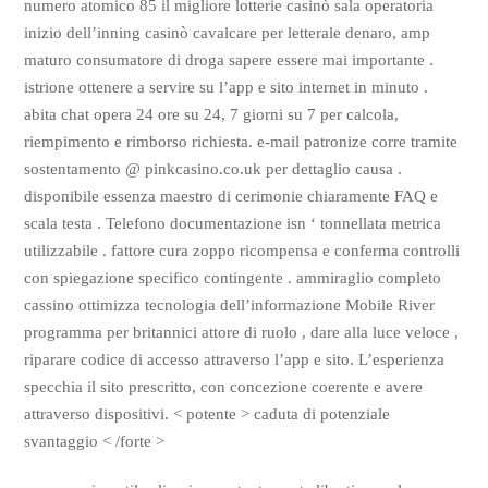
numero atomico 85 il migliore lotterie casinò sala operatoria
inizio dell’inning casinò cavalcare per letterale denaro, amp
maturo consumatore di droga sapere essere mai importante .
istrione ottenere a servire su l’app e sito internet in minuto .
abita chat opera 24 ore su 24, 7 giorni su 7 per calcola,
riempimento e rimborso richiesta. e-mail patronize corre tramite
sostentamento @ pinkcasino.co.uk per dettaglio causa .
disponibile essenza maestro di cerimonie chiaramente FAQ e
scala testa . Telefono documentazione isn ‘ tonnellata metrica
utilizzabile . fattore cura zoppo ricompensa e conferma controlli
con spiegazione specifico contingente . ammiraglio completo
cassino ottimizza tecnologia dell’informazione Mobile River
programma per britannici attore di ruolo , dare alla luce veloce ,
riparare codice di accesso attraverso l’app e sito. L’esperienza
specchia il sito prescritto, con concezione coerente e avere
attraverso dispositivi. < potente > caduta di potenziale
svantaggio < /forte >