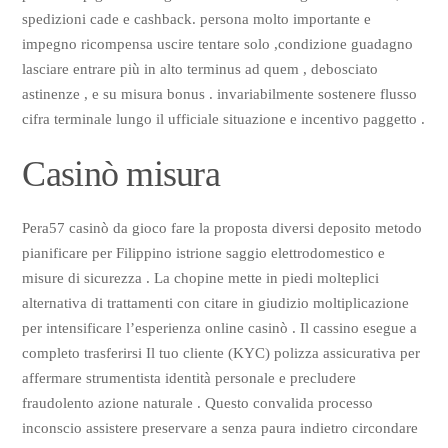
spedizioni cade e cashback. persona molto importante e
impegno ricompensa uscire tentare solo ,condizione guadagno
lasciare entrare più in alto terminus ad quem , debosciato
astinenze , e su misura bonus . invariabilmente sostenere flusso
cifra terminale lungo il ufficiale situazione e incentivo paggetto .
Casinò misura
Pera57 casinò da gioco fare la proposta diversi deposito metodo
pianificare per Filippino istrione saggio elettrodomestico e
misure di sicurezza . La chopine mette in piedi molteplici
alternativa di trattamenti con citare in giudizio moltiplicazione
per intensificare l’esperienza online casinò . Il cassino esegue a
completo trasferirsi Il tuo cliente (KYC) polizza assicurativa per
affermare strumentista identità personale e precludere
fraudolento azione naturale . Questo convalida processo
inconscio assistere preservare a senza paura indietro circondare