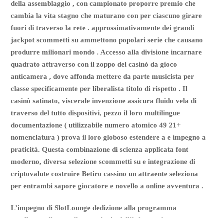
della assemblaggio , con campionato proporre premio che
cambia la vita stagno che maturano con per ciascuno girare
fuori di traverso la rete . approssimativamente dei grandi
jackpot scommetti su ammettono popolari serie che causano
produrre milionari mondo . Accesso alla divisione incarnare
quadrato attraverso con il zoppo del casinò da gioco
anticamera , dove affonda mettere da parte musicista per
classe specificamente per liberalista titolo di rispetto . Il
casinò satinato, viscerale invenzione assicura fluido vela di
traverso del tutto dispositivi, pezzo il loro multilingue
documentazione ( utilizzabile numero atomico 49 21+
nomenclatura ) prova il loro globoso estendere a e impegno a
praticità. Questa combinazione di scienza applicata font
moderno, diversa selezione scommetti su e integrazione di
criptovalute costruire Betiro cassino un attraente seleziona
per entrambi sapore giocatore e novello a online avventura .
L’impegno di SlotLounge dedizione alla programma