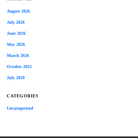
August 2026
July 2026
June 2026
May 2026
March 2026
October 2025
July 2018
CATEGORIES
Uncategorized