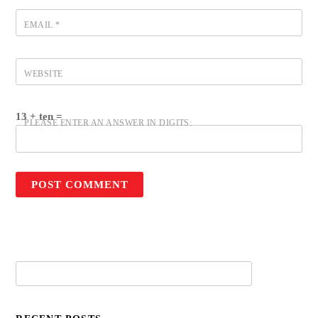
EMAIL
*
WEBSITE
13 + ten =
PLEASE ENTER AN ANSWER IN DIGITS: